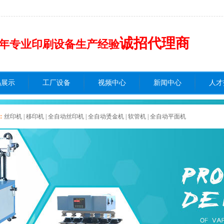
诚招代理商
年专业印刷设备生产经验
品展示
工厂设备
视频中心
新闻中心
人才
：
丝印机
|
移印机
|
全自动丝印机
|
全自动烫金机
|
软管机
|
全自动平面机