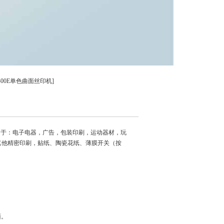
-400E单色曲面丝印机]
用于：电子电器，广告，包装印刷，运动器材，玩
宜其他精密印刷，贴纸、陶瓷花纸、薄膜开关（按
面。