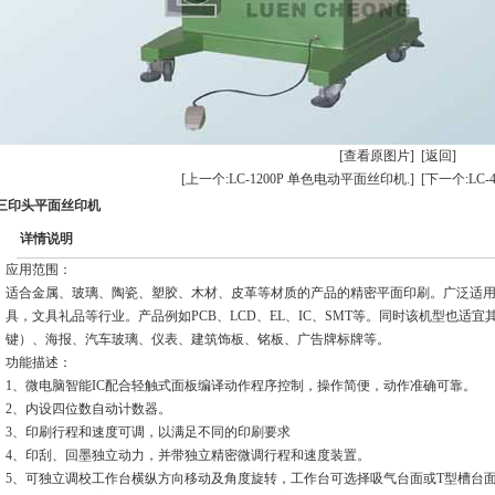
[查看原图片]
[返回]
[上一个:LC-1200P 单色电动平面丝印机.]
[下一个:LC
三印头平面丝印机
详情说明
应用范围：
适合金属、玻璃、陶瓷、塑胶、木材、皮革等材质的产品的精密平面印刷。广泛适
具，文具礼品等行业。产品例如PCB、LCD、EL、IC、SMT等。同时该机型也适
键）、海报、汽车玻璃、仪表、建筑饰板、铭板、广告牌标牌等。
功能描述：
1、微电脑智能IC配合轻触式面板编译动作程序控制，操作简便，动作准确可靠。
2、内设四位数自动计数器。
3、印刷行程和速度可调，以满足不同的印刷要求
4、印刮、回墨独立动力，并带独立精密微调行程和速度装置。
5、可独立调校工作台横纵方向移动及角度旋转，工作台可选择吸气台面或T型槽台