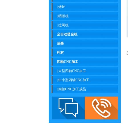
|
烤炉
|
晒版机
|
拉网机
全自动烫金机
油墨
耗材
四轴CNC加工
|
大型四轴CNC加工
|
中小型四轴CNC加工
|
四轴CNC加工成品