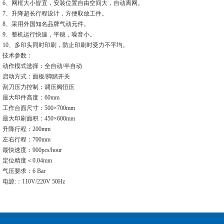
6、网框大小皆宜，安装位置自由空间大，自动离网。
7、升降超长行程设计，方便取放工件。
8、采用
外国知名品牌
气动元件。
9、整机运行快速，平稳，噪音小。
10、多印头同时印刷，防止印刷时受力不平均。
技术参数：
动作模式选择：全自动/半自动
启动方式：面板/脚踏开关
刮刀压力控制：调压阀恒压
最大印件高度：60mm
工作台面尺寸：500×700mm
最大印刷面积：450×600mm
升降行程：200mm
左右行程：700mm
最快速度：900pcs/hour
定位精度＜0.04mm
气压要求：6 Bar
电源:：110V/220V 50Hz